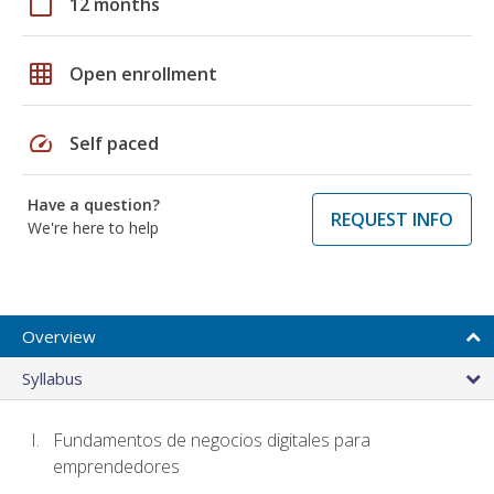
calendar_today
12 months
grid_on
Open enrollment
speed
Self paced
Have a question?
REQUEST INFO
We're here to help
Overview
Syllabus
Fundamentos de negocios digitales para
emprendedores