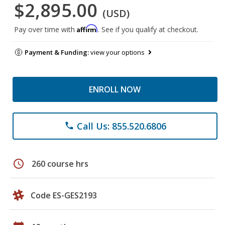
$2,895.00
(USD)
Affirm
Pay over time with
. See if you qualify at checkout.
Payment & Funding:
view your options
ENROLL NOW
Call Us: 855.520.6806
phone
schedule
260 course hrs
Code ES-GES2193