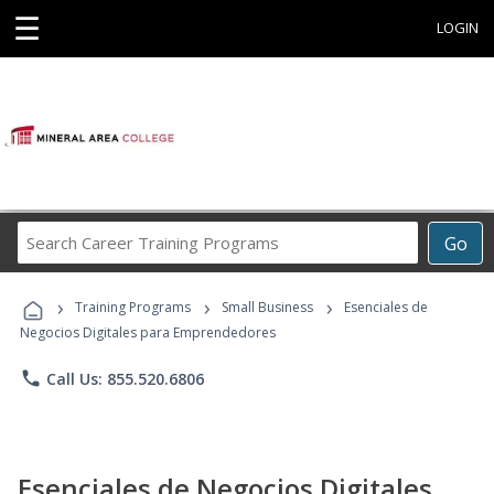
☰
LOGIN
Search
Go
Career
Training
›
›
›
Programs
Training Programs
Small Business
Esenciales de
Negocios Digitales para Emprendedores
phone
Call Us: 855.520.6806
Esenciales de Negocios Digitales