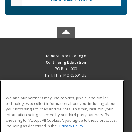
Mineral Area College
Continuing Education
PO Box 1000
Park Hills, MO 63601 US
MAIN CONTENT
Career Training
We and our partners may use cookies, pixels, and similar
technologies to collect information about you, including about
ADDITIONAL RESOURCES
your browsing activities and devices. This may result in your
information being collected by our third-party partners. By
Military
Student Blog
choosing to "Accept All Cookies", you agree to these practices,
Financial Assistance
including as described in the
Privacy Policy
Help