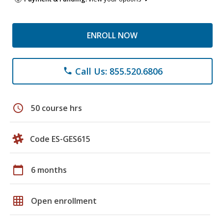
ENROLL NOW
Call Us: 855.520.6806
phone
schedule
50 course hrs
Code ES-GES615
calendar_today
6 months
grid_on
Open enrollment