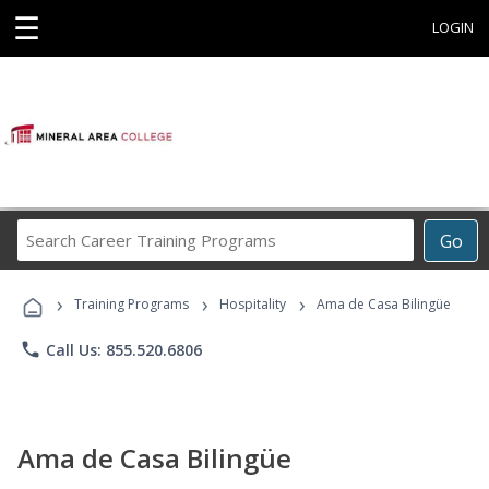
☰
LOGIN
Search
Go
Career
Training
›
›
›
Programs
Training Programs
Hospitality
Ama de Casa Bilingüe
phone
Call Us: 855.520.6806
Ama de Casa Bilingüe